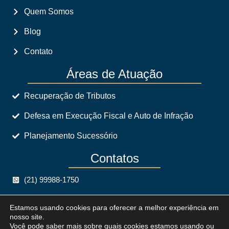
Quem Somos
Blog
Contato
Áreas de Atuação
Recuperação de Tributos
Defesa em Execução Fiscal e Auto de Infração
Planejamento Sucessório
Contatos
(21) 99988-1750
crispim@crispimadvogados.com.br
Estamos usando cookies para oferecer a melhor experiência em
nosso site.
Avenida dos Mananciais, 609, Parte, Taquara, Rio de
0
Você pode saber mais sobre quais cookies estamos usando ou
Janeiro, RJ, CEP 22.720-400