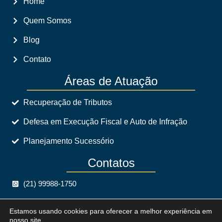
Home
Quem Somos
Blog
Contato
Áreas de Atuação
Recuperação de Tributos
Defesa em Execução Fiscal e Auto de Infração
Planejamento Sucessório
Contatos
(21) 99988-1750
crispim@crispimadvogados.com.br
Estamos usando cookies para oferecer a melhor experiência em
nosso site.
Avenida dos Mananciais, 609, Parte, Taquara, Rio de
0