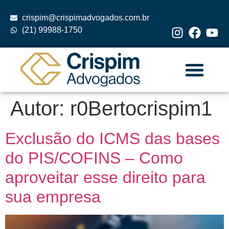
crispim@crispimadvogados.com.br
(21) 99988-1750
Autor:
r0Bertocrispim1
Exclusão do ICMS das bases
do PIS/COFINS – Como
aproveitar esse direito para
sua empresa